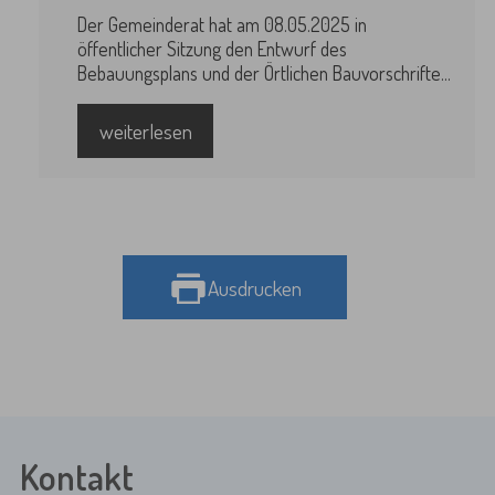
Der Gemeinderat hat am 08.05.2025 in
öffentlicher Sitzung den Entwurf des
Bebauungsplans und der Örtlichen Bauvorschriften
gebilligt und beschlossen nach § 3 Abs. 2
Baugesetzbuch (BauGB) die Beteiligung der
weiterlesen
Öffentlichkeit durchzuführen sowie gleichzeitig
nach § 4 Abs. 2 BauGB die Stellungnahmen der
Behörden und sonstigen Träger öffentlicher
Belange einzuholen.
Ausdrucken
Kontakt