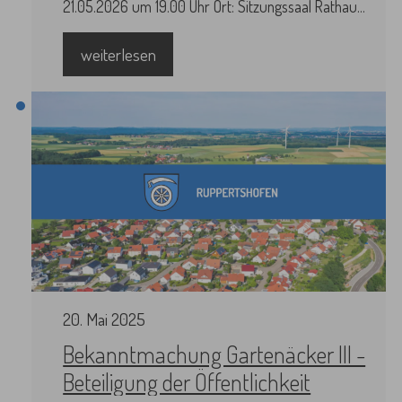
21.05.2026 um 19.00 Uhr Ort: Sitzungssaal Rathaus,
1. OG, Erlenstraße 1, 73577 Ruppertshofen
Tagesordnung: öffentlich: 1. Bürgerfragestunde
weiterlesen
2026/2027 sowie 2027/2028 6.
Bauvorhaben
20
.
Mai
2025
Bekanntmachung Gartenäcker III -
Beteiligung der Öffentlichkeit