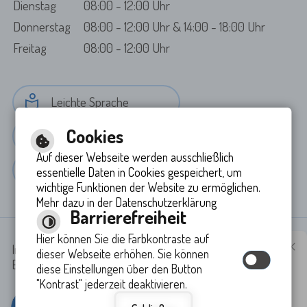
Dienstag
08:00 - 12:00 Uhr
Donnerstag
08:00 - 12:00 Uhr & 14:00 - 18:00 Uhr
Freitag
08:00 - 12:00 Uhr
Leichte Sprache
Cookies
Gebärdensprache
Auf dieser Webseite werden ausschließlich
Barrierefreie Ansicht
essentielle Daten in Cookies gespeichert, um
wichtige Funktionen der Website zu ermöglichen.
Mehr dazu in der Datenschutzerklärung
Barrierefreiheit
Hier können Sie die Farbkontraste auf
Immer auf dem neuesten
Impressum
-
Inhaltsverzeichnis
-
Datenschutzerklärung
-
dieser Webseite erhöhen. Sie können
Stand
Erklärung zur Barrierefreiheit
diese Einstellungen über den Button
"Kontrast" jederzeit deaktivieren.
www.ruppertshofen.de möchte
Ihnen Benachrichtigungen
by
cm city media GmbH